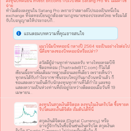
ลงทุนบิทคอยน์ Invest bitcoins กับเว็บไซต์ Satang Pro ฟรี ไม่มีค่าใช้
จ่าย
ทำไมต้องลงทุนใน Satang Pro เพราะว่าสตางค์โปรเองเป็นหนึ่งใน
exchange ที่จดทะเบียนถูกต้องตามกฎหมายของประเทศไทย พร้อมได้
รับใบอนุญาตให้ประกอบกิ...
แรนดอมบทความที่คุณอาจสนใจ
แนวโน้มบิทคอยน์ กลางปี 2564 จะเป็นอย่างไรต่อไป
นี่คือขาลงของบิทคอยน์หรือเปล่า?
สวัสดีผู้อ่านทุกท่านนะครับ ทางไทยเทรดบีที
ซีดอทคอม (ThaitradeBTC.com) ก็ไม่ได้
เขียนเนื้อหาเพิ่มเติมมาหลายเดือนเลยทีเดียว เพราะเห็นว่า
ทุกคนได้รับกำไรจากขาขึ้นรอบใหญ่กันมาถ้วนหน้าแล้ว ก็
ขอแสดงความยินดีกับนักลงทุนทุกท่านที่ได้กำไร และขอ
แสดงความเป็นห่วงท่านที่ยังอยู่ระหว่างติดดอยเมื่อวันที่ 19
เมษายน…
ลงทุนในสกุลเงินดิจิตอล ลงทุนในเงินคริปโต ซื้อขายค
ริปโตและเงินดิจิตัล เริ่มต้นได้ที่นี่
สกุลเงินดิจิตอล (Digital Currency) หรือ
อาจรู้จักกันในชื่ออื่นเช่นเงินคริปโต สกุลเงินค
ริปโต (Crypto Currency) ไม่ว่าจะเรียกชื่อใด ก็