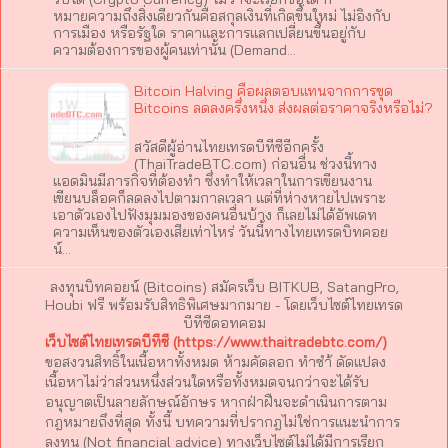
หมายความถึงสิ่งเดียวกันคือสกุลเงินที่เกิดขึ้นใหม่ ไม่อิงกับ
การเมือง หรือรัฐใด ราคาและการแลกเปลี่ยนขึ้นอยู่กับ
ความต้องการของผู้คนเท่านั้น (Demand…
Bitcoin Halving คือผลตอบแทนจากการขุด
Bitcoins ลดลงครึ่งหนึ่ง ส่งผลต่อราคาจริงหรือไม่?
สวัสดีผู้อ่านไทยเทรดบีทีซีอีกครั้ง
(ThaiTradeBTC.com) ก่อนอื่น ช่วงนี้ทาง
แอดมินมีภารกิจที่ต้องทำ ซึ่งทำให้เวลาในการเขียนงาน
เขียนบล็อคก็ลดลงไปตามกาลเวลา แต่ที่ห่างหายไปเพราะ
เอาตัวเองไปฟังมุมมองของคนอื่นบ้าง ก็เลยไม่ได้อัพเดท
ความเห็นของตัวเองเสียเท่าไหร่ วันนี้ทางไทยเทรดบิทคอย
น์…
ลงทุนบิทคอยน์ (Bitcoins) สมัครเว็บ BITKUB, SatangPro,
Houbi ฟรี พร้อมรับสิทธิพิเศษมากมาย - โดยเว็บไซต์ไทยเทรด
บีทีซีดอทคอม
เว็บไซต์ไทยเทรดบีทีซี (https://www.thaitradebtc.com/)
ขอสงวนสิทธิ์ในเนื้อหาทั้งหมด ห้ามคัดลอก ทำซำ้ ดัดแปลง
เนื้อหาไม่ว่าส่วนหนึ่งส่วนใดหรือทั้งหมดจนกว่าจะได้รับ
อนุญาตเป็นลายลักษณ์อักษร หากฝ่าฝืนจะดำเนินการตาม
กฎหมายถึงที่สุด ทั้งนี้ บทความที่ปรากฎไม่ใช่การแนะนำการ
ลงทุน (Not financial advice) ทางเว็บไซต์ไม่ได้มีการเรียก