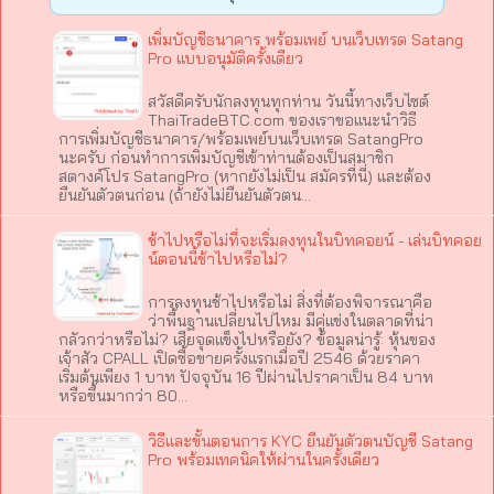
เพิ่มบัญชีธนาคาร พร้อมเพย์ บนเว็บเทรด Satang
Pro แบบอนุมัติครั้งเดียว
สวัสดีครับนักลงทุนทุกท่าน วันนี้ทางเว็บไซต์
ThaiTradeBTC.com ของเราขอแนะนำวิธี
การเพิ่มบัญชีธนาคาร/พร้อมเพย์บนเว็บเทรด SatangPro
นะครับ ก่อนทำการเพิ่มบัญชีเข้าท่านต้องเป็นสมาชิก
สตางค์โปร SatangPro (หากยังไม่เป็น สมัครที่นี่) และต้อง
ยืนยันตัวตนก่อน (ถ้ายังไม่ยืนยันตัวตน…
ช้าไปหรือไม่ที่จะเริ่มลงทุนในบิทคอยน์ - เล่นบิทคอย
น์ตอนนี้ช้าไปหรือไม่?
การลงทุนช้าไปหรือไม่ สิ่งที่ต้องพิจารณาคือ
ว่าพื้นฐานเปลี่ยนไปไหม มีคู่แข่งในตลาดที่น่า
กลัวกว่าหรือไม่? เสียจุดแข็งไปหรือยัง? ข้อมูลน่ารู้: หุ้นของ
เจ้าสัว CPALL เปิดซื้อขายครั้งแรกเมื่อปี 2546 ด้วยราคา
เริ่มต้นเพียง 1 บาท ปัจจุบัน 16 ปีผ่านไปราคาเป็น 84 บาท
หรือขึ้นมากว่า 80…
วิธีและขั้นตอนการ KYC ยืนยันตัวตนบัญชี Satang
Pro พร้อมเทคนิคให้ผ่านในครั้งเดียว