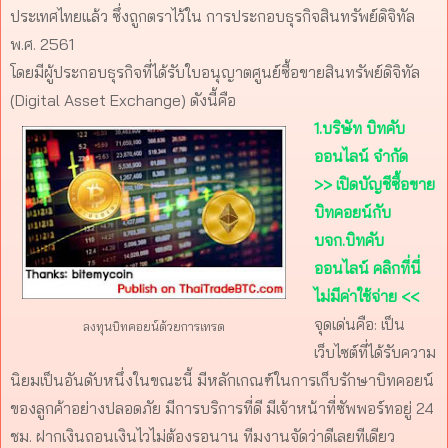
ประเทศไทยแล้ว ซึ่งถูกตราไว้ใน การประกอบธุรกิจสินทรัพย์ดิจิทัล
พ.ศ. 2561
โดยมีผู้ประกอบธุรกิจที่ได้รับใบอนุญาตศูนย์ซื้อขายสินทรัพย์ดิจิทัล
(Digital Asset Exchange) ดังนี้คือ
1.บริษัท บิทคับ
ออนไลน์ จำกัด
>> เปิดบัญชีซื้อขาย
บิทคอยน์กับ
บจก.บิทคับ
ออนไลน์ คลิกที่นี่
ไม่มีค่าใช้จ่าย <<
จุดเด่นคือ: เป็น
ลงทุนบิทคอยน์ด้วยการเทรด
เว็บไซต์ที่ได้รับความ
นิยมเป็นอันดับหนึ่งในขณะนี้ มีหลักเกณฑ์ในการเก็บรักษาบิทคอยน์
ของลูกค้าอย่างปลอดภัย มีการบริการที่ดี มีเจ้าหน้าที่ซัพพอร์ทอยู่ 24
ชม. ฝากเงินถอนเงินไวไม่ต้องรอนาน ทีมงานจัดว่าดีเลยทีเดียว