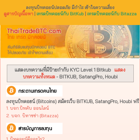
ลงทุนบิทคอยน์ปลอดภัย มีกำไร เข้าใจความเสี่ยง
ดูสารบัญเนื้อหา
|
เทรดบิทคอยน์กับ BitKub
|
เทรดบิทคอยน์กับ Bitazza
แสดงบทความที่มีป้ายกำกับ
KYC Level 1 Bitkub
แสดง
บทความทั้งหมด
- BITKUB, SatangPro, Houbi
ลงทุนบิทคอยน์ (Bitcoins) สมัครเว็บ BITKUB, SatangPro, Houbi ฟรี
1. บจก.บิทคับ ออนไลน์
2. บจก. บิทาซซ่า (Bitazza)​
1. บิทคอยน์คืออะไร?