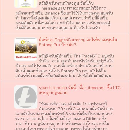
สวัสดีครับท่านนักลงทุน วันนี้เว็บ
ThaiTradeBTC เราจะมาแนะนำวิธีการ
สมัครสมาชิกเว็บ Binance ซึ่งเอาไว้ใช้ในการลงทุนนะครับ
ทำไมเราถึงต้องสมัครเว็บไบแนนซ์ เพราะว่าเว็บนี้คือเว็บ
เทรดอันดับหนึ่งของโลก จะทำให้เราสามารถที่จะเทรดคู่
เงินดิจิตอลมากมายหลายสกุลมากที่สุดในโลกครับ…
มีเหรียญ CryptoCurrency อะไรที่น่าลงทุนใน
Satang Pro บ้างน้อ?
สวัสดีครับผู้อ่านเว็บ ThaiTradeBTC นะครับ
วันนี้เราจะพาทุกท่านมาทัวร์เหรียญน่าซื้อใน
เว็บสตางค์โปรนะครับ ก่อนซื้อเหรียญน่าสนใจเหล่านี้ ท่าน
ต้องเป็นสมาชิกสตางค์โปร SatangPro (หากยังไม่เป็น
สมัครที่นี่) และต้องยืนยันตัวตนก่อน (ถ้ายังไม่ยืนยันตัวตน…
ราคา Litecoins วันนี้ - ซื้อ Litecoins - ซื้อ LTC -
แบบถูกกฎหมาย
*ข้อควรพิจารณาเพิ่มเติม 1.กราฟราคานี้
อัพเดททุก 30 นาที 2.แกนนอนคือวันที่ ส่วน
แกนตั้งคือราคาของสินทรัพย์ 3.ราคาที่เห็นเป็นราคากลาง
ของราคาตลาดโลก โดยอ้างอิงจากตลาด Bitfinex ซึ่ง
ราคาที่ปรากฎนั้นอาจถูกกว่าหรือแพงกว่าโบรกเกอร์ใน
ประเทศไทย เพราะด้วยวอลลุ่มการเทรดในไทยน้อยกว่า