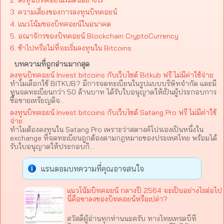
3. ความเสี่ยงของการลงทุนบิทคอยน์
4. แนวโน้มของบิทคอยน์ในอนาคต
5. อณาจักรของบิทคอยน์ Blockchain CryptoCurrency
6. ช้าไปหรือไม่ที่จะเริ่มลงทุนใน Bitcoins
บทความที่ถูกอ่านมากสุด
ลงทุนบิทคอยน์ Invest bitcoins กับเว็บไซต์ Bitkub ฟรี ไม่มีค่าใช้จ่าย
ทำไมเลือกใช้ BITKUB? มีการจดทะเบียนในรูปแบบบริษัทจำกัด และมี
ทุนจดทะเบียนกว่า 50 ล้านบาท ได้รับใบอนุญาตให้เป็นผู้ประกอบการ
ซื้อขายเหรียญดิจ...
ลงทุนบิทคอยน์ Invest bitcoins กับเว็บไซต์ Satang Pro ฟรี ไม่มีค่าใช้
จ่าย
ทำไมต้องลงทุนใน Satang Pro เพราะว่าสตางค์โปรเองเป็นหนึ่งใน
exchange ที่จดทะเบียนถูกต้องตามกฎหมายของประเทศไทย พร้อมได้
รับใบอนุญาตให้ประกอบกิ...
แรนดอมบทความที่คุณอาจสนใจ
แนวโน้มบิทคอยน์ กลางปี 2564 จะเป็นอย่างไรต่อไป
นี่คือขาลงของบิทคอยน์หรือเปล่า?
สวัสดีผู้อ่านทุกท่านนะครับ ทางไทยเทรดบีที