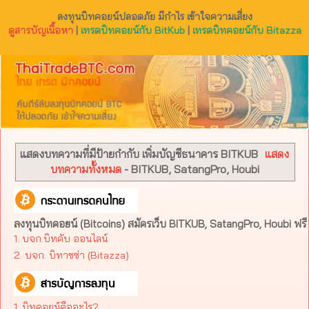
ลงทุนบิทคอยน์ปลอดภัย มีกำไร เข้าใจความเสี่ยง
ดูสารบัญเนื้อหา
|
เทรดบิทคอยน์กับ BitKub
|
เทรดบิทคอยน์กับ Bitazza
แสดงบทความที่มีป้ายกำกับ
เพิ่มบัญชีธนาคาร BITKUB
แสดง
บทความทั้งหมด
- BITKUB, SatangPro, Houbi
ลงทุนบิทคอยน์ (Bitcoins) สมัครเว็บ BITKUB, SatangPro, Houbi ฟรี
1. บจก.บิทคับ ออนไลน์
2. บจก. บิทาซซ่า (Bitazza)​
1. บิทคอยน์คืออะไร?