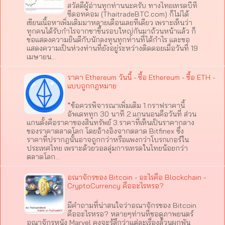
สวัสดีผู้อ่านทุกท่านนะครับ ทางไทยเทรดบีที
ซีดอทคอม (ThaitradeBTC.com) ก็ไม่ได้
เขียนเนื้อหาเพิ่มเติมมาหลายเดือนเลยทีเดียว เพราะเห็นว่า
ทุกคนได้รับกำไรจากขาขึ้นรอบใหญ่กันมาถ้วนหน้าแล้ว ก็
ขอแสดงความยินดีกับนักลงทุนทุกท่านที่ได้กำไร และขอ
แสดงความเป็นห่วงท่านที่ยังอยู่ระหว่างติดดอยเมื่อวันที่ 19
เมษายน…
ราคา Ethereum วันนี้ - ซื้อ Ethereum - ซื้อ ETH -
แบบถูกกฎหมาย
*ข้อควรพิจารณาเพิ่มเติม 1.กราฟราคานี้
อัพเดททุก 30 นาที 2.แกนนอนคือวันที่ ส่วน
แกนตั้งคือราคาของสินทรัพย์ 3.ราคาที่เห็นเป็นราคากลาง
ของราคาตลาดโลก โดยอ้างอิงจากตลาด Bitfinex ซึ่ง
ราคาที่ปรากฎนั้นอาจถูกกว่าหรือแพงกว่าโบรกเกอร์ใน
ประเทศไทย เพราะด้วยวอลลุ่มการเทรดในไทยน้อยกว่า
ตลาดโลก…
อณาจักรของ Bitcoin - อะไรคือ Blockchain -
CryptoCurrency คืออะไรหรอ?
มีคำถามที่น่าสนใจว่าอณาจักรของ Bitcoin
คืออะไรหรอ? หลายๆท่านที่ชอดูภาพยนตร์
อณาจักรหนัง Marvel คงจะรู้สึกว่าแต่ละเรื่องล้วนผูกพัน