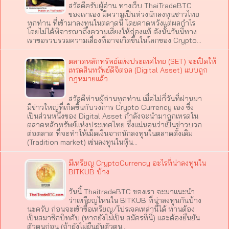
สวัสดีครับผู้อ่าน ทางเว็บ ThaiTradeBTC
ของเราเอง มีความเป็นห่วงนักลงทุนชาวไทย
ทุกท่าน ที่เข้ามาลงทุนในตลาดนี้ โดยคาดหวังแต่ผลกำไร
โดยไม่ได้พิจารณาถึงความเสี่ยงให้ถ่องแท้ ดังนั้นวันนี้ทาง
เราขอรวบรวมความเสี่ยงที่อาจเกิดขึ้นในโลกของ Crypto…
ตลาดหลักทรัพย์แห่งประเทศไทย (SET) จะเปิดให้
เทรดสินทรัพย์ดิจิตอล (Digital Asset) แบบถูก
กฎหมายแล้ว
สวัสดีท่านผู้อ่านทุกท่าน เมื่อไม่กี่วันที่ผ่านมา
มีข่าวใหญ่ที่เกิดขึ้นกับวงการ Crypto Currency เอง ซึ่ง
เป็นส่วนหนึ่งของ Digital Asset กำลังจะนำมาถูกเทรดใน
ตลาดหลักทรัพย์แห่งประเทศไทย ซึ่งแน่นอนว่าเป็นข่าวบวก
ต่อตลาด ที่จะทำให้เม็ดเงินจากนักลงทุนในตลาดดั้งเดิม
(Tradition market) เช่นลงทุนในหุ้น…
มีเหรียญ CryptoCurrency อะไรที่น่าลงทุนใน
BITKUB บ้าง
วันนี้ ThaitradeBTC ของเรา จะมาแนะนำ
ว่าเหรียญไหนใน BITKUB ที่น่าลงทุนกันบ้าง
นะครับ ก่อนจะเข้าซื้อเหรียญ/โปรเจคเหล่านี้ได้ ท่านต้อง
เป็นสมาชิกบิทคับ (หากยังไม่เป็น สมัครที่นี่) และต้องยืนยัน
ตัวตนก่อน (ถ้ายังไม่ยืนยันตัวตน…