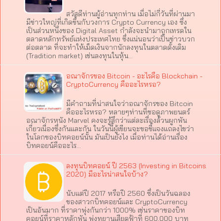
สวัสดีท่านผู้อ่านทุกท่าน เมื่อไม่กี่วันที่ผ่านมา
มีข่าวใหญ่ที่เกิดขึ้นกับวงการ Crypto Currency เอง ซึ่ง
เป็นส่วนหนึ่งของ Digital Asset กำลังจะนำมาถูกเทรดใน
ตลาดหลักทรัพย์แห่งประเทศไทย ซึ่งแน่นอนว่าเป็นข่าวบวก
ต่อตลาด ที่จะทำให้เม็ดเงินจากนักลงทุนในตลาดดั้งเดิม
(Tradition market) เช่นลงทุนในหุ้น…
อณาจักรของ Bitcoin - อะไรคือ Blockchain -
CryptoCurrency คืออะไรหรอ?
มีคำถามที่น่าสนใจว่าอณาจักรของ Bitcoin
คืออะไรหรอ? หลายๆท่านที่ชอดูภาพยนตร์
อณาจักรหนัง Marvel คงจะรู้สึกว่าแต่ละเรื่องล้วนผูกพัน
เกี่ยวเนื่องซึ่งกันและกัน ในวันนี้ผู้เขียนจะขอชี้แจงแถลงไขว่า
ในโลกของบิทคอยน์นั้น มันเป็นยังไง เมื่อท่านได้อ่านเรื่อง
บิทคอยน์คืออะไร…
ลงทุนบิทคอยน์ ปี 2563 (Investing in Bitcoins
2020) มีอะไรน่าสนใจบ้าง?
นับแต่ปี 2017 หรือปี 2560 ซึ่งเป็นวันฉลอง
ของสาวกบิทคอยน์และ CryptoCurrency
เป็นอันมาก ที่ราคาพุ่งกันกว่า 1000% เช่นราคาของบิท
คอยน์ที่ราคาหลักพัน พุ่งทยานเสียดฟ้าที่ 600,000 บาท