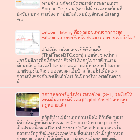
ท่านจำเป็นต้องสมัครสมาชิกกระดานเทรด
Satang Pro ก่อน (หากไม่มี กดลงทะเบียนที่
นี่ครับ) บทความเรื่องการยืนยันตัวตนบัญชีเทรด Satang
Pro…
Bitcoin Halving คือผลตอบแทนจากการขุด
Bitcoins ลดลงครึ่งหนึ่ง ส่งผลต่อราคาจริงหรือไม่?
สวัสดีผู้อ่านไทยเทรดบีทีซีอีกครั้ง
(ThaiTradeBTC.com) ก่อนอื่น ช่วงนี้ทาง
แอดมินมีภารกิจที่ต้องทำ ซึ่งทำให้เวลาในการเขียนงาน
เขียนบล็อคก็ลดลงไปตามกาลเวลา แต่ที่ห่างหายไปเพราะ
เอาตัวเองไปฟังมุมมองของคนอื่นบ้าง ก็เลยไม่ได้อัพเดท
ความเห็นของตัวเองเสียเท่าไหร่ วันนี้ทางไทยเทรดบิทคอย
น์…
ตลาดหลักทรัพย์แห่งประเทศไทย (SET) จะเปิดให้
เทรดสินทรัพย์ดิจิตอล (Digital Asset) แบบถูก
กฎหมายแล้ว
สวัสดีท่านผู้อ่านทุกท่าน เมื่อไม่กี่วันที่ผ่านมา
มีข่าวใหญ่ที่เกิดขึ้นกับวงการ Crypto Currency เอง ซึ่ง
เป็นส่วนหนึ่งของ Digital Asset กำลังจะนำมาถูกเทรดใน
ตลาดหลักทรัพย์แห่งประเทศไทย ซึ่งแน่นอนว่าเป็นข่าวบวก
ต่อตลาด ที่จะทำให้เม็ดเงินจากนักลงทุนในตลาดดั้งเดิม