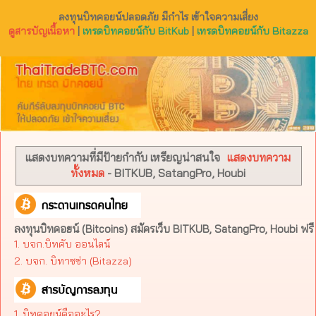
ลงทุนบิทคอยน์ปลอดภัย มีกำไร เข้าใจความเสี่ยง
ดูสารบัญเนื้อหา
|
เทรดบิทคอยน์กับ BitKub
|
เทรดบิทคอยน์กับ Bitazza
แสดงบทความที่มีป้ายกำกับ
เหรียญน่าสนใจ
แสดงบทความ
ทั้งหมด
- BITKUB, SatangPro, Houbi
ลงทุนบิทคอยน์ (Bitcoins) สมัครเว็บ BITKUB, SatangPro, Houbi ฟรี
1. บจก.บิทคับ ออนไลน์
2. บจก. บิทาซซ่า (Bitazza)​
1. บิทคอยน์คืออะไร?